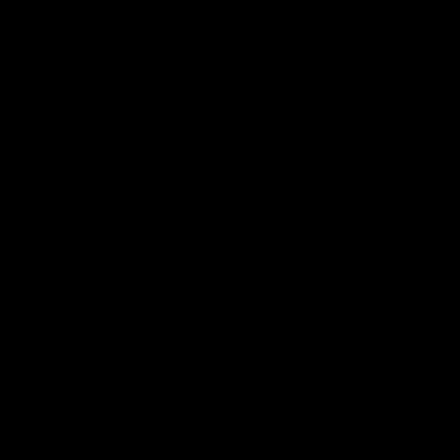
BONUSLAR
OYUNLAR
MAKALELER
 Coins