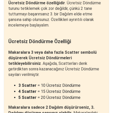
Ücretsiz Döndürme özelliğidir
. Ücretsiz Döndürme
turunu tetiklemek çok zor değildir, çünkü 2 tane
tutturmayı başarırsanız 3. bir Dağılım elde etme
şansına sahip olursunuz. Özellikleri ayrıntılı olarak
incelemeye başlayalım.
Ücretsiz Döndürme Özelliği
Makaralara 3 veya daha fazla Scatter sembolü
düşürerek Ücretsiz Döndürmeleri
tetikleyebilirsiniz
. Aşağıda, Scatterları denk
getirdikten sonra kazanacağınız Ücretsiz Döndürme
sayıları verilmiştir.
3 Scatter
=
10 Ücretsiz Döndürme
4 Scatter
= 15 Ücretsiz Döndürme
5 Scatter
= 20 Ücretsiz Döndürme
Makaralara sadece 2 Dağılım düşürürseniz, 3.
Dağılımı düşürme şansınız olabilir
. Makaralardaki