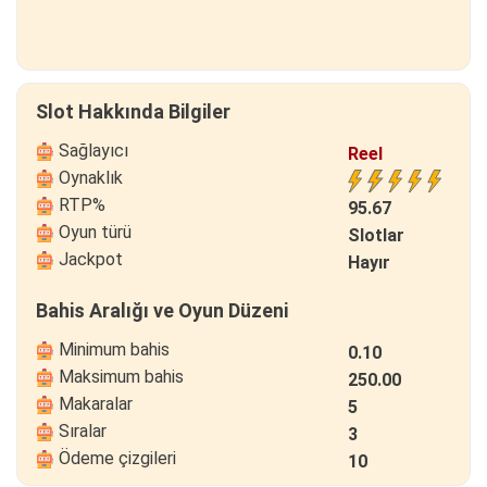
Slot Hakkında Bilgiler
Sağlayıcı
Reel
Oynaklık
Kingdom
RTP%
95.67
Oyun türü
Slotlar
Jackpot
Hayır
Bahis Aralığı ve Oyun Düzeni
Minimum bahis
0.10
Maksimum bahis
250.00
Makaralar
5
Sıralar
3
Ödeme çizgileri
10