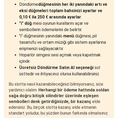
Döndürme
düğmesinin her iki yanındaki artı ve
eksi düğmeleri toplam bahsinizi ayarlar ve
0,10 € ila 250 € arasında ayarlar
.
"i" düğ
mesi oyunun kurallarını açar ve
sembollerin ödemelerini de belirtir.
"i" düğmesinin yanındaki
menü
düğmesi, pil
tasarrufu ve ortam müziği gibi sistem ayarlarına
erişmenizi sağlayacaktır.
Hoparlör simgesi sesi açmak veya kapatmak
içindir.
Ücretsiz Döndürme Satın Al seçeneği
sol
üsttedir ve ihtiyacınız olursa kullanabilirsiniz.
Bu slotta nasıl kazanabileceğinizi bilmiyorsanız, size
yardımcı olalım.
Herhangi bir ödeme hattında soldan
sağa doğru bitişik silindirler üzerinde eşleşen
sembolleri denk getirdiğinizde, bir kazanç
elde
edersiniz. Bu, birçok slotta kazanç elde etmenin
standart yoludur, bu yüzden bunun farkında olmalısınız.