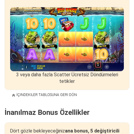
3 veya daha fazla Scatter Ücretsiz Döndürmeleri
tetikler
İÇINDEKILER TABLOSUNA GERI DÖN
İnanılmaz Bonus Özellikler
Dört gözle bekleyeceğiniz
ana bonus, 5 değiştiricili