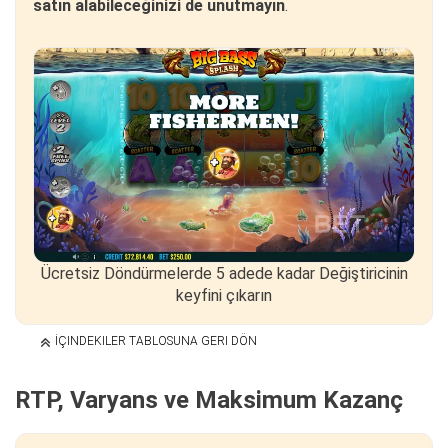
satın alabileceğinizi de unutmayın
.
Ücretsiz Döndürmelerde 5 adede kadar Değiştiricinin
keyfini çıkarın
İÇINDEKILER TABLOSUNA GERI DÖN
RTP, Varyans ve Maksimum Kazanç