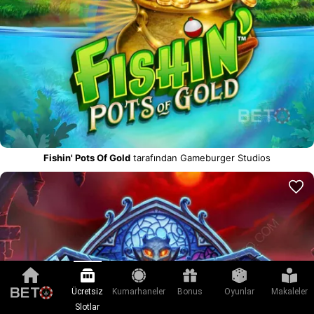
Fishin' Pots Of Gold
tarafından Gameburger Studios
Ücretsiz
Kumarhaneler
Bonus
Oyunlar
Makaleler
Slotlar