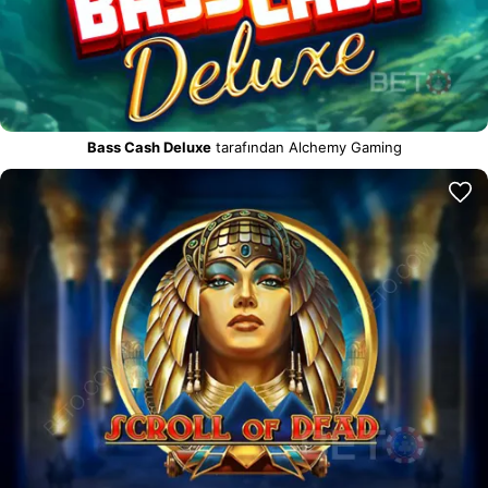
Bass Cash Deluxe
tarafından Alchemy Gaming