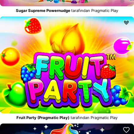
Sugar Supreme Powernudge
tarafından Pragmatic Play
Fruit Party (Pragmatic Play)
tarafından Pragmatic Play