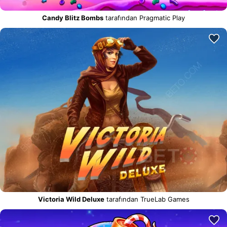
Candy Blitz Bombs
tarafından Pragmatic Play
Victoria Wild Deluxe
tarafından TrueLab Games