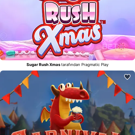
Sugar Rush Xmas
tarafından Pragmatic Play