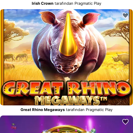
Irish Crown
tarafından Pragmatic Play
Great Rhino Megaways
tarafından Pragmatic Play