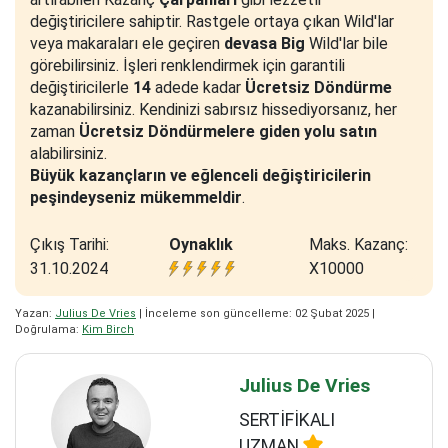
değiştiricilere sahiptir. Rastgele ortaya çıkan Wild'lar
veya makaraları ele geçiren
devasa Big
Wild'lar bile
görebilirsiniz. İşleri renklendirmek için garantili
değiştiricilerle
14
adede kadar
Ücretsiz Döndürme
kazanabilirsiniz. Kendinizi sabırsız hissediyorsanız, her
zaman
Ücretsiz Döndürmelere giden yolu satın
alabilirsiniz.
Büyük kazançların ve eğlenceli değiştiricilerin
peşindeyseniz mükemmeldir
.
Çıkış Tarihi:
Oynaklık
Maks. Kazanç:
31.10.2024
X10000
Yazan:
Julius De Vries
| İnceleme son güncelleme: 02 Şubat 2025 |
Doğrulama:
Kim Birch
Julius De Vries
SERTİFİKALI
UZMAN