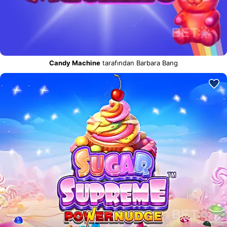
Candy Machine
tarafından Barbara Bang