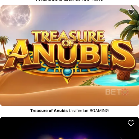
Treasure of Anubis
tarafından BGAMING