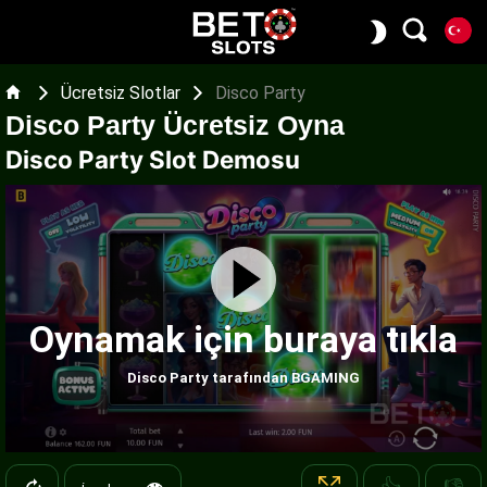
Ücretsiz Slotlar
Disco Party
Disco Party Ücretsiz Oyna
Disco Party Slot Demosu
Oynamak için buraya tıkla
Disco Party tarafından BGAMING