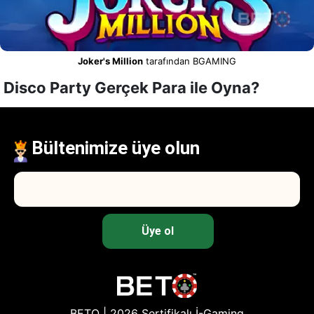
Joker's Million
tarafından BGAMING
Disco Party Gerçek Para ile Oyna?
Bültenimize üye olun
Üye ol
BETO | 2026 Sertifikalı İ-Gaming