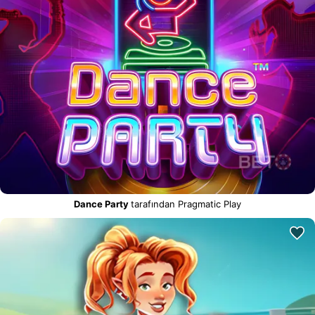
Dance Party
tarafından Pragmatic Play