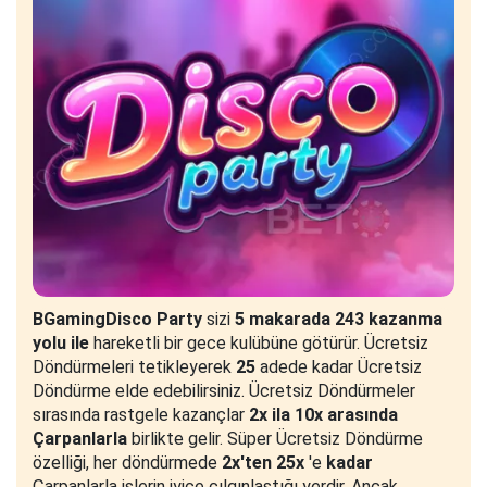
BGaming
Disco Party
sizi
5 makarada 243 kazanma
yolu ile
hareketli bir gece kulübüne götürür. Ücretsiz
Döndürmeleri tetikleyerek
25
adede kadar Ücretsiz
Döndürme elde edebilirsiniz. Ücretsiz Döndürmeler
sırasında rastgele kazançlar
2x ila 10x arasında
Çarpanlarla
birlikte gelir. Süper Ücretsiz Döndürme
özelliği, her döndürmede
2x'ten 25x
'e
kadar
Çarpanlarla işlerin iyice çılgınlaştığı yerdir. Ancak,