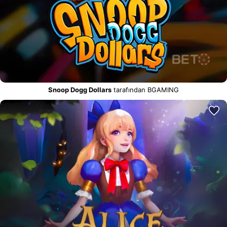
Snoop Dogg Dollars
tarafından BGAMING