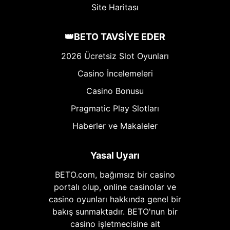
Site Haritası
👑BETO TAVSİYE EDER
2026 Ücretsiz Slot Oyunları
Casino İncelemeleri
Casino Bonusu
Pragmatic Play Slotları
Haberler ve Makaleler
Yasal Uyarı
BETO.com, bağımsız bir casino
portalı olup, online casinolar ve
casino oyunları hakkında genel bir
bakış sunmaktadır. BETO'nun bir
casino işletmecisine ait