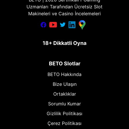
Uzmanları Tarafından Ücretsiz Slot
Makineleri ve Casino İncelemeleri
18+ Dikkatli Oyna
BETO Slotlar
BETO Hakkında
Bize Ulaşın
Ortaklıklar
Sorumlu Kumar
Gizlilik Politikası
Çerez Politikası