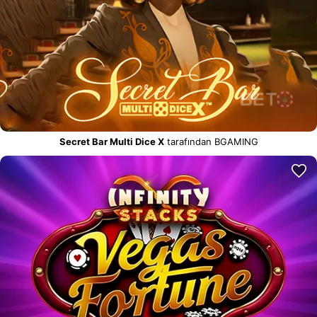
Secret Bar Multi Dice X
tarafından BGAMING