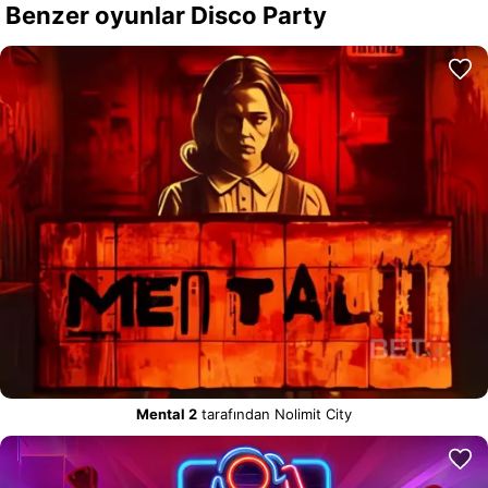
Benzer oyunlar Disco Party
Mental 2
tarafından Nolimit City