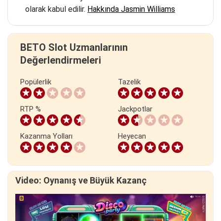
olarak kabul edilir.
Hakkında Jasmin Williams
BETO Slot Uzmanlarının
Değerlendirmeleri
Popülerlik
Tazelik
RTP %
Jackpotlar
Kazanma Yolları
Heyecan
Video: Oynanış ve Büyük Kazanç