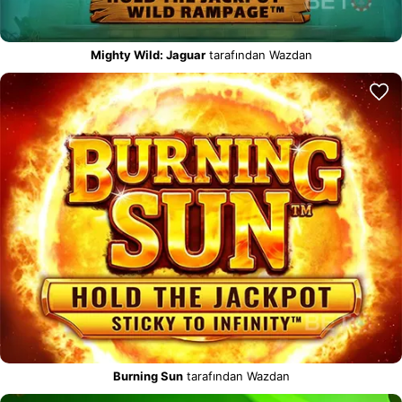
Mighty Wild: Jaguar
tarafından Wazdan
Burning Sun
tarafından Wazdan