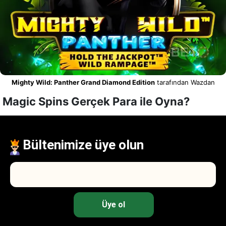
Mighty Wild: Panther Grand Diamond Edition
tarafından Wazdan
Magic Spins Gerçek Para ile Oyna?
Bültenimize üye olun
Üye ol