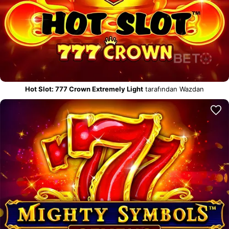
Hot Slot: 777 Crown Extremely Light
tarafından Wazdan