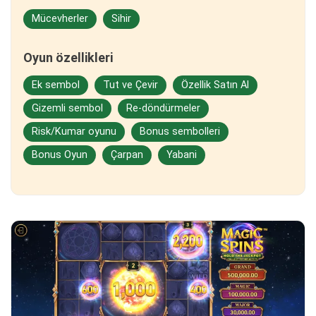
Mücevherler
Sihir
Oyun özellikleri
Ek sembol
Tut ve Çevir
Özellik Satın Al
Gizemli sembol
Re-döndürmeler
Risk/Kumar oyunu
Bonus sembolleri
Bonus Oyun
Çarpan
Yabani