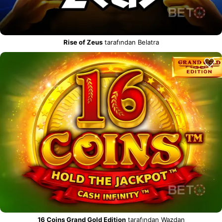
Rise of Zeus
tarafından Belatra
16 Coins Grand Gold Edition
tarafından Wazdan