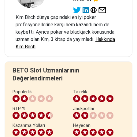
Kim Birch dünya çapındaki en iyi poker
profesyonellerine karşı hem kazandı hem de
kaybetti. Ayrıca poker ve blackjack konusunda
uzman olan Kim, 3 kitap da yayımladı.
Hakkında
Kim Birch
BETO Slot Uzmanlarının
Değerlendirmeleri
Popülerlik
Tazelik
RTP %
Jackpotlar
Kazanma Yolları
Heyecan