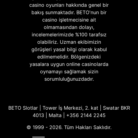
casino oyunları hakkında genel bir
bakış sunmaktadır. BETO'nun bir
casino işletmecisine ait
olmamasından dolayı,
incelemelerimizde %100 tarafsız
olabiliriz. Uzman ekibimizin
görüşleri yasal bilgi olarak kabul
edilmemelidir. Bölgenizdeki
yasalara uygun online casinolarda
oynamayı sağlamak sizin
sorumluluğunuzdadır.
BETO Slotlar | Tower İş Merkezi, 2. kat | Swatar BKR
4013 | Malta | +356 2144 2245
© 1999 - 2026. Tüm Hakları Saklıdır.