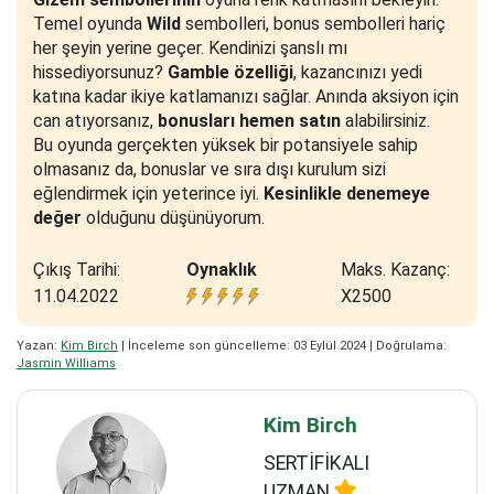
Temel oyunda
Wild
sembolleri, bonus sembolleri hariç
her şeyin yerine geçer. Kendinizi şanslı mı
hissediyorsunuz?
Gamble özelliği
, kazancınızı yedi
katına kadar ikiye katlamanızı sağlar. Anında aksiyon için
can atıyorsanız,
bonusları hemen satın
alabilirsiniz.
Bu oyunda gerçekten yüksek bir potansiyele sahip
olmasanız da, bonuslar ve sıra dışı kurulum sizi
eğlendirmek için yeterince iyi.
Kesinlikle denemeye
değer
olduğunu düşünüyorum.
Çıkış Tarihi:
Oynaklık
Maks. Kazanç:
11.04.2022
X2500
Yazan:
Kim Birch
| İnceleme son güncelleme: 03 Eylül 2024 | Doğrulama:
Jasmin Williams
Kim Birch
SERTİFİKALI
UZMAN