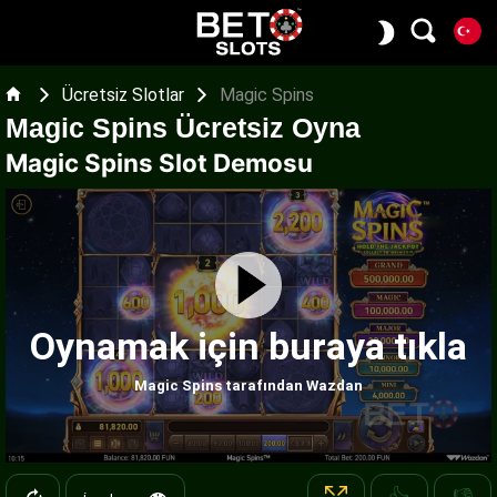
Ücretsiz Slotlar
Magic Spins
Magic Spins Ücretsiz Oyna
Magic Spins Slot Demosu
Oynamak için buraya tıkla
Magic Spins tarafından Wazdan