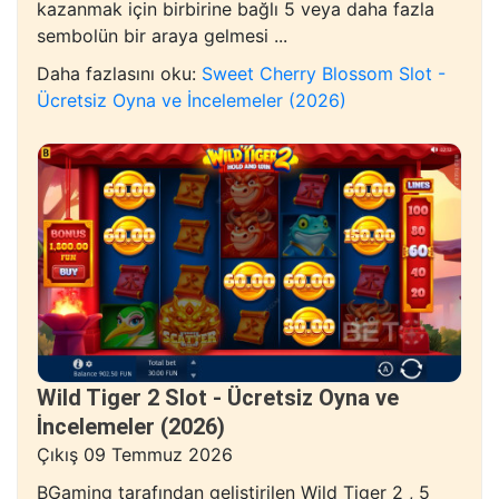
kazanmak için birbirine bağlı 5 veya daha fazla
sembolün bir araya gelmesi ...
Daha fazlasını oku:
Sweet Cherry Blossom Slot -
Ücretsiz Oyna ve İncelemeler (2026)
Wild Tiger 2 Slot - Ücretsiz Oyna ve
İncelemeler (2026)
Çıkış 09 Temmuz 2026
BGaming tarafından geliştirilen Wild Tiger 2 , 5