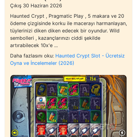
Çıkış 30 Haziran 2026
Haunted Crypt , Pragmatic Play , 5 makara ve 20
ödeme çizgisinde korku ile macerayı harmanlayan,
tüylerinizi diken diken edecek bir oyundur. Wild
sembolleri , kazançlarınızı ciddi şekilde
artırabilecek 10x'e ...
Daha fazlasını oku:
Haunted Crypt Slot - Ücretsiz
Oyna ve İncelemeler (2026)