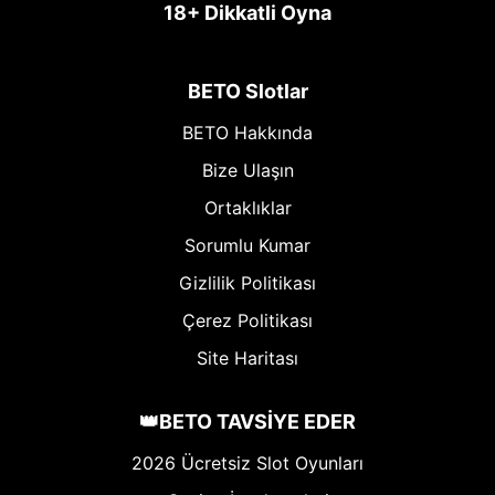
18+ Dikkatli Oyna
BETO Slotlar
BETO Hakkında
Bize Ulaşın
Ortaklıklar
Sorumlu Kumar
Gizlilik Politikası
Çerez Politikası
Site Haritası
👑BETO TAVSİYE EDER
2026 Ücretsiz Slot Oyunları