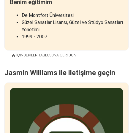
Benim eğitimim
De Montfort Üniversitesi
Güzel Sanatlar Lisansı, Güzel ve Stüdyo Sanatları
Yönetimi
1999 - 2007
İÇINDEKILER TABLOSUNA GERI DÖN
Jasmin Williams ile iletişime geçin