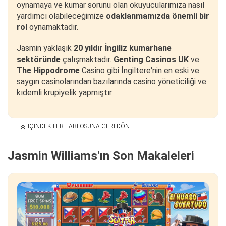
oynamaya ve kumar sorunu olan okuyucularımıza nasıl
yardımcı olabileceğimize
odaklanmamızda önemli bir
rol
oynamaktadır.
Jasmin yaklaşık
20 yıldır İngiliz kumarhane
sektöründe
çalışmaktadır.
Genting Casinos UK
ve
The Hippodrome
Casino gibi İngiltere'nin en eski ve
saygın casinolarından bazılarında casino yöneticiliği ve
kıdemli krupiyelik yapmıştır.
İÇINDEKILER TABLOSUNA GERI DÖN
Jasmin Williams'ın Son Makaleleri