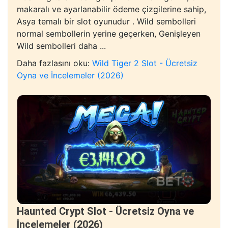
makaralı ve ayarlanabilir ödeme çizgilerine sahip,
Asya temalı bir slot oyunudur . Wild sembolleri
normal sembollerin yerine geçerken, Genişleyen
Wild sembolleri daha ...
Daha fazlasını oku:
Wild Tiger 2 Slot - Ücretsiz
Oyna ve İncelemeler (2026)
Haunted Crypt Slot - Ücretsiz Oyna ve
İncelemeler (2026)