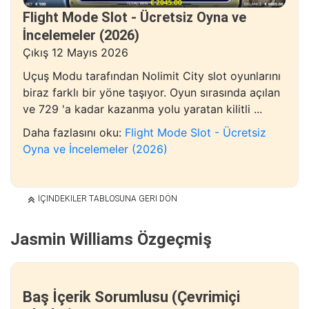
Flight Mode Slot - Ücretsiz Oyna ve
İncelemeler (2026)
Çıkış 12 Mayıs 2026
Uçuş Modu tarafından Nolimit City slot oyunlarını
biraz farklı bir yöne taşıyor. Oyun sırasında açılan
ve 729 'a kadar kazanma yolu yaratan kilitli ...
Daha fazlasını oku:
Flight Mode Slot - Ücretsiz
Oyna ve İncelemeler (2026)
İÇINDEKILER TABLOSUNA GERI DÖN
Jasmin Williams Özgeçmiş
Baş İçerik Sorumlusu (Çevrimiçi