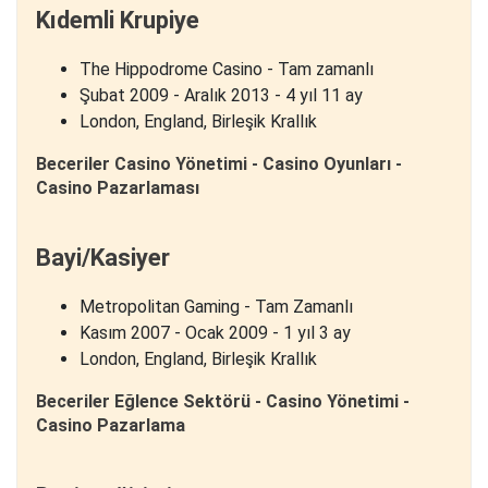
Kıdemli Krupiye
The Hippodrome Casino - Tam zamanlı
Şubat 2009 - Aralık 2013 - 4 yıl 11 ay
London, England, Birleşik Krallık
Beceriler Casino Yönetimi - Casino Oyunları -
Casino Pazarlaması
Bayi/Kasiyer
Metropolitan Gaming - Tam Zamanlı
Kasım 2007 - Ocak 2009 - 1 yıl 3 ay
London, England, Birleşik Krallık
Beceriler Eğlence Sektörü - Casino Yönetimi -
Casino Pazarlama