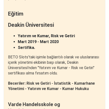
Eğitim
Deakin Üniversitesi
Yatırım ve Kumar, Risk ve Getiri
Mart 2019 - Mart 2020
Sertifika.
BETO Slots'taki işimle bağlantılı olarak ve uluslararası
içerik yönetimi ekibinin başı olarak, Deakin
Üniversitesi'nden "Yatırım ve Kumar - Risk ve Getiri"
sertifikası alma fırsatım oldu.
Beceriler: Risk ve Getiri - İstatistik - Kumarhane
Yönetimi - Yatırım ve Kumar - Kumar Hukuku
Varde Handelsskole og