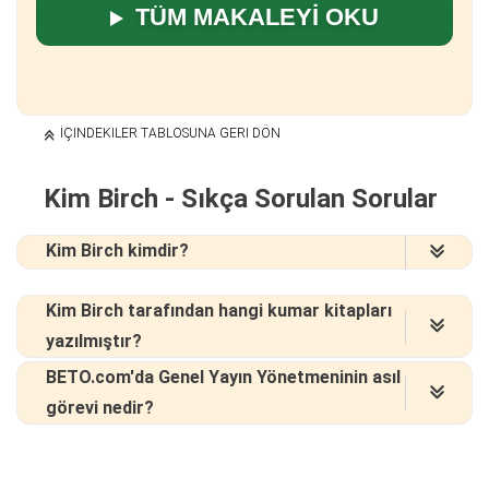
TÜM MAKALEYİ OKU
İÇINDEKILER TABLOSUNA GERI DÖN
Kim Birch - Sıkça Sorulan Sorular
Kim Birch kimdir?
Kim Birch, iGaming sektörü olarak da bilinen
Kim Birch tarafından hangi kumar kitapları
online casino dünyasında gerçek bir efsanedir.
yazılmıştır?
Kim, 25 yılı aşkın süredir kumar ve casinolarla
ilgileniyor!
BETO.com'da Genel Yayın Yönetmeninin asıl
Kim Birch kumar üzerine birçok kitap yazmıştır.
görevi nedir?
Kim, Danimarka'nın poker hakkındaki ilk ve en
çok satan kurgusal olmayan kitaplarından biri
BETO Slots Baş Editörü'nün birincil görevi ve
olan ISBN: 87-91303-40-0 numaralı "
The Book
sorumluluğu, tüm makalelerin gerçek, güvenli
of Online Poker
" ile tanınmaktadır. Kitap