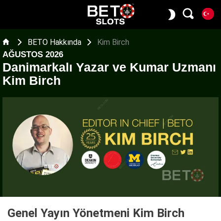
BETO Hakkında
Kim Birch
AĞUSTOS 2026
Danimarkalı Yazar ve Kumar Uzmanı
Kim Birch
Genel Yayın Yönetmeni Kim Birch