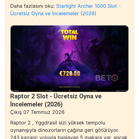
Daha fazlasını oku:
Starlight Archer 1000 Slot -
Ücretsiz Oyna ve İncelemeler (2026)
Raptor 2 Slot - Ücretsiz Oyna ve
İncelemeler (2026)
Çıkış 07 Temmuz 2026
Raptor 2 , Yggdrasil sizi yüksek tempolu
oynanışıyla dinozorların çağına geri götürüyor.
243 kazanç yoluyla başlayan 5 makara var, ancak