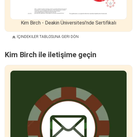
Kim Birch - Deakin Üniversitesi'nde Sertifikalı
İÇINDEKILER TABLOSUNA GERI DÖN
Kim Birch ile iletişime geçin