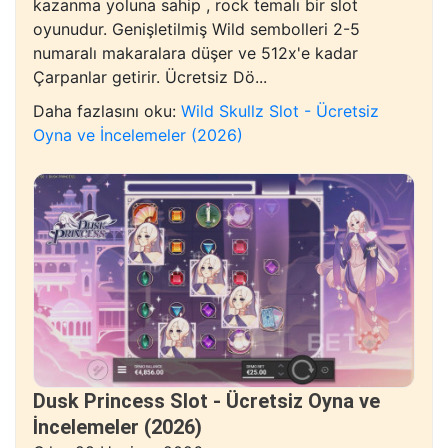
kazanma yoluna sahip , rock temalı bir slot
oyunudur. Genişletilmiş Wild sembolleri 2-5
numaralı makaralara düşer ve 512x'e kadar
Çarpanlar getirir. Ücretsiz Dö...
Daha fazlasını oku:
Wild Skullz Slot - Ücretsiz
Oyna ve İncelemeler (2026)
Dusk Princess Slot - Ücretsiz Oyna ve
İncelemeler (2026)