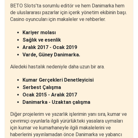
BETO Slots'ta sorumlu editör ve hem Danimarka hem
de uluslararası pazarlar için içerik yönetim ekibinin başı.
Casino oyuncuları için makaleler ve rehberler.
Kariyer molası
Sağlık ve esenlik
Aralık 2017 - Ocak 2019
Varde, Güney Danimarka.
Ailedeki hastalık nedeniyle daha uzun bir ara.
Kumar Gerçekleri Denetleyicisi
Serbest Çalışma
Ocak 2015 - Aralık 2017
Danimarka - Uzaktan çalışma
Diğer projelerim ve yazarlık işlerimin yanı sıra, kumar ve
çevrimiçi oyunlarla ilgili yürürlükteki yasalara uymaları
için kumar ve kumarhaneyle ilgili makalelerini ve
haberlerini yayınlamadan önce Danimarka ve yabancı