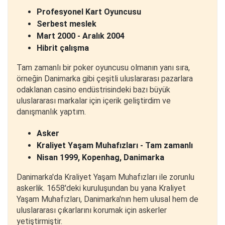
Profesyonel Kart Oyuncusu
Serbest meslek
Mart 2000 - Aralık 2004
Hibrit çalışma
Tam zamanlı bir poker oyuncusu olmanın yanı sıra,
örneğin Danimarka gibi çeşitli uluslararası pazarlara
odaklanan casino endüstrisindeki bazı büyük
uluslararası markalar için içerik geliştirdim ve
danışmanlık yaptım.
Asker
Kraliyet Yaşam Muhafızları - Tam zamanlı
Nisan 1999, Kopenhag, Danimarka
Danimarka'da Kraliyet Yaşam Muhafızları ile zorunlu
askerlik. 1658'deki kuruluşundan bu yana Kraliyet
Yaşam Muhafızları, Danimarka'nın hem ulusal hem de
uluslararası çıkarlarını korumak için askerler
yetiştirmiştir.