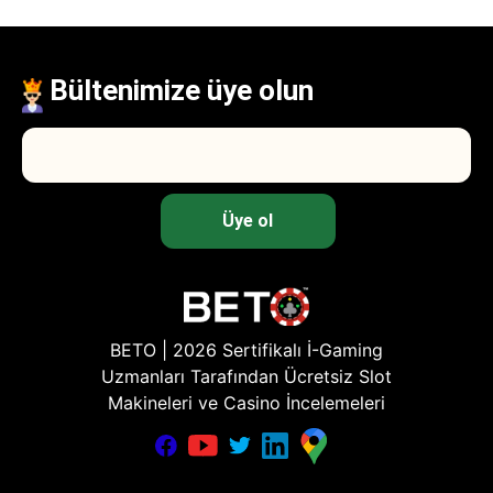
olmasını ve dünya çapındaki BETO Slots
Danimarka kütüphanelerinin çoğundan tamamen
okuyucuları için gerçekten değer katmasını
ücretsiz olarak ödünç alınabilir.
sağlamaktır. Kim, kendini başka hiçbir web
Bültenimize üye olun
sitesinde bulunamayacak yetkili ve doğruluğu
kontrol edilmiş kumar makaleleri
sunma
gündemine adamıştır.
Üye ol
BETO | 2026 Sertifikalı İ-Gaming
Uzmanları Tarafından Ücretsiz Slot
Makineleri ve Casino İncelemeleri