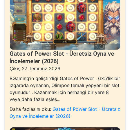
Gates of Power Slot - Ücretsiz Oyna ve
İncelemeler (2026)
Çıkış 27 Temmuz 2026
BGaming’in geliştirdiği Gates of Power , 6x5’lik bir
ızgarada oynanan, Olimpos temalı yepyeni bir slot
oyunudur . Kazanmak için herhangi bir yere 8
veya daha fazla eşleş...
Daha fazlasını oku:
Gates of Power Slot - Ücretsiz
Oyna ve İncelemeler (2026)