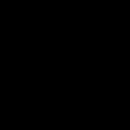
Para yatırma iş