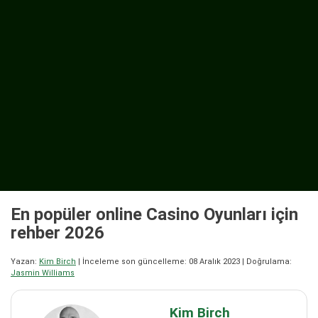
En popüler online Casino Oyunları için
rehber 2026
Yazan:
Kim Birch
| İnceleme son güncelleme: 08 Aralık 2023 | Doğrulama:
Jasmin Williams
Kim Birch