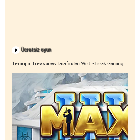
Ücretsiz oyun
Temujin Treasures
tarafından Wild Streak Gaming