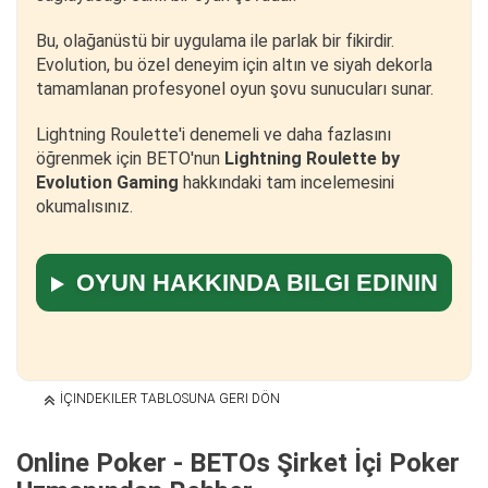
Bu, olağanüstü bir uygulama ile parlak bir fikirdir.
Evolution, bu özel deneyim için altın ve siyah dekorla
tamamlanan profesyonel oyun şovu sunucuları sunar.
Lightning Roulette'i denemeli ve daha fazlasını
öğrenmek için BETO'nun
Lightning Roulette by
Evolution Gaming
hakkındaki tam incelemesini
okumalısınız.
OYUN HAKKINDA BILGI EDININ
İÇINDEKILER TABLOSUNA GERI DÖN
Online Poker - BETOs Şirket İçi Poker