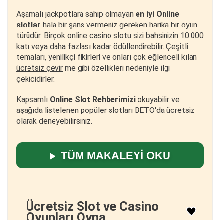
Aşamalı jackpotlara sahip olmayan
en iyi Online
slotlar
hala bir şans vermeniz gereken harika bir oyun
türüdür. Birçok online casino slotu sizi bahsinizin 10.000
katı veya daha fazlası kadar ödüllendirebilir. Çeşitli
temaları, yenilikçi fikirleri ve onları çok eğlenceli kılan
ücretsiz çevir
me gibi özellikleri nedeniyle ilgi
çekicidirler.
Kapsamlı
Online Slot Rehberimizi
okuyabilir ve
aşağıda listelenen popüler slotları BETO'da ücretsiz
olarak deneyebilirsiniz.
TÜM MAKALEYİ OKU
Ücretsiz Slot ve Casino
Oyunları Oyna