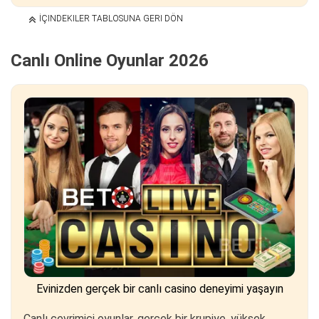
İÇINDEKILER TABLOSUNA GERI DÖN
Canlı Online Oyunlar 2026
Evinizden gerçek bir canlı casino deneyimi yaşayın
Canlı çevrimiçi oyunlar, gerçek bir krupiye, yüksek