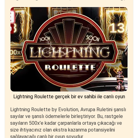
Lightning Roulette gerçek bir ev sahibi ile canlı oyun
Lightning Roulette by Evolution, Avrupa Ruletini şanslı
sayılar ve şanslı ödemelerle birleştiriyor. Bu, rastgele
sayıların 500x'e kadar çarpanlarla ortaya çıkacağı ve
size ihtiyacınız olan ekstra kazanma potansiyelini
sağlayacağı canlı bir oyun şovudur.