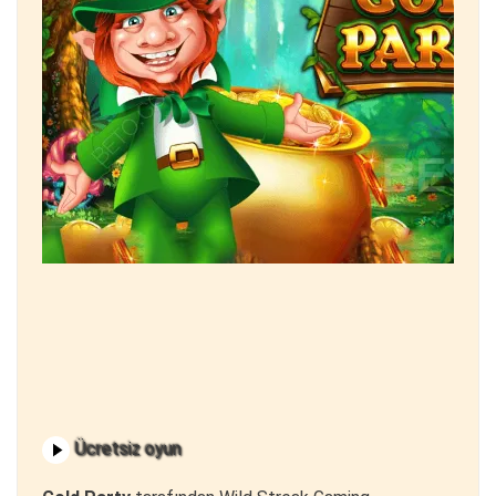
Ücretsiz oyun