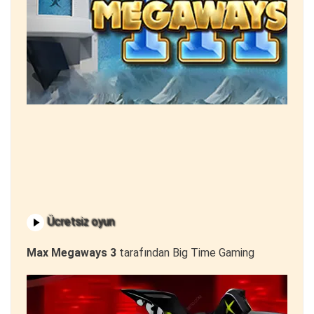
Ücretsiz oyun
Max Megaways 3
tarafından Big Time Gaming