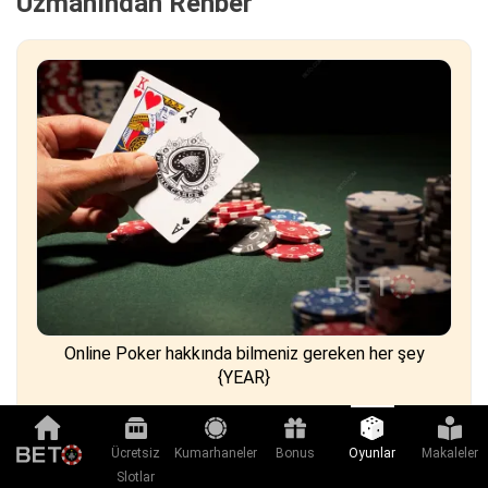
Uzmanından Rehber
Online Poker hakkında bilmeniz gereken her şey
{YEAR}
Pokerin oynandığı Casino Royale gibi birkaç filmi
hatırlamak kolaydır. Poker o kadar eğlenceli bir
Ücretsiz
Kumarhaneler
Bonus
Oyunlar
Makaleler
oyundur ki, poker oynarken her zaman koltuğunuzun
Slotlar