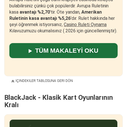
bulabilirsiniz çünkü çok popülerdir. Avrupa Ruletinin
kasa
avantajı %2,70
'tir. Öte yandan,
Amerikan
Ruletinin kasa avantajı %5,26
'dır. Rulet hakkında her
şeyi öğrenmek istiyorsanız,
Casino Ruleti Oynama
Kılavuzumuzu okumalısınız ( 2026 için güncellenmiştir).
TÜM MAKALEYİ OKU
İÇINDEKILER TABLOSUNA GERI DÖN
BlackJack - Klasik Kart Oyunlarının
Kralı