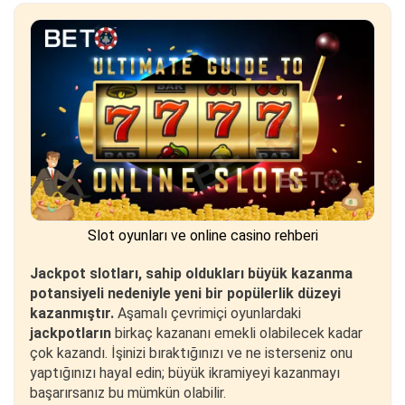
Slot oyunları ve online casino rehberi
Jackpot slotları, sahip oldukları büyük kazanma
potansiyeli nedeniyle yeni bir popülerlik düzeyi
kazanmıştır.
Aşamalı çevrimiçi oyunlardaki
jackpotların
birkaç kazananı emekli olabilecek kadar
çok kazandı. İşinizi bıraktığınızı ve ne isterseniz onu
yaptığınızı hayal edin; büyük ikramiyeyi kazanmayı
başarırsanız bu mümkün olabilir.