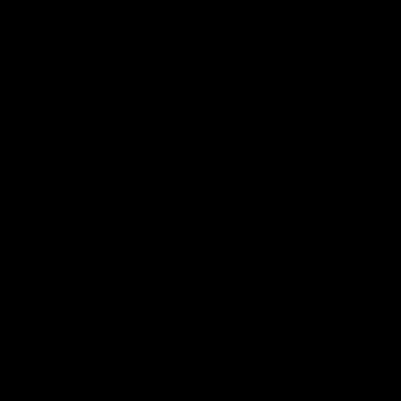
n
iz
.