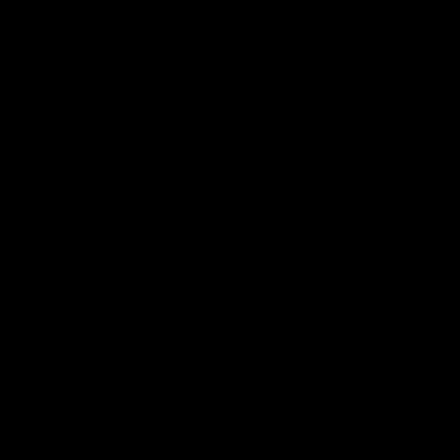
En İyi Online Slot Oyunları Nas