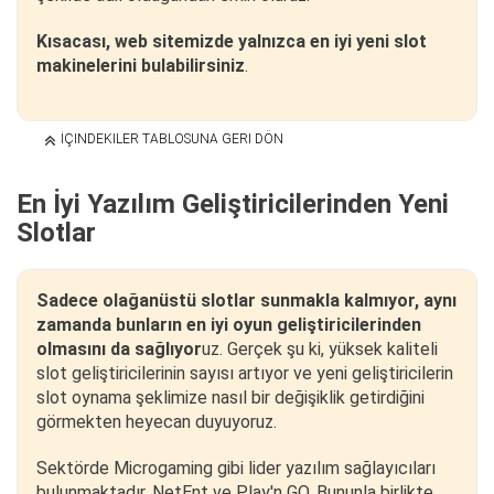
Kısacası, web sitemizde yalnızca en iyi yeni slot
makinelerini bulabilirsiniz
.
İÇINDEKILER TABLOSUNA GERI DÖN
En İyi Yazılım Geliştiricilerinden Yeni
Slotlar
Sadece olağanüstü slotlar sunmakla kalmıyor, aynı
zamanda bunların en iyi oyun geliştiricilerinden
olmasını da sağlıyor
uz. Gerçek şu ki, yüksek kaliteli
slot geliştiricilerinin sayısı artıyor ve yeni geliştiricilerin
slot oynama şeklimize nasıl bir değişiklik getirdiğini
görmekten heyecan duyuyoruz.
Sektörde Microgaming gibi lider yazılım sağlayıcıları
bulunmaktadır,
NetEnt
ve Play'n GO. Bununla birlikte,