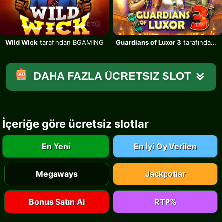
Wild Wick
tarafından BGAMING
Guardians of Luxor 3
tarafından Red Rake Gaming
DAHA FAZLA ÜCRETSIZ SLOT
İçeriğe göre ücretsiz slotlar
En Yeni
En İyi Oy Verilen
Megaways
Jackpotlar
Bonus Satın Al
RTP%