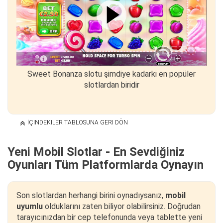
Sweet Bonanza slotu şimdiye kadarki en popüler
slotlardan biridir
İÇINDEKILER TABLOSUNA GERI DÖN
Yeni Mobil Slotlar - En Sevdiğiniz
Oyunları Tüm Platformlarda Oynayın
Son slotlardan herhangi birini oynadıysanız,
mobil
uyumlu
olduklarını zaten biliyor olabilirsiniz. Doğrudan
tarayıcınızdan bir cep telefonunda veya tablette yeni