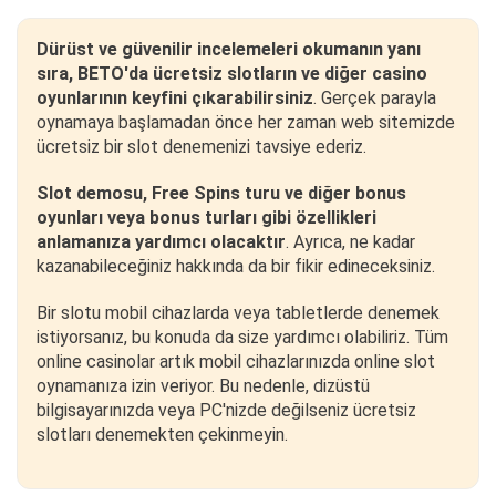
Dürüst ve güvenilir incelemeleri okumanın yanı
sıra, BETO'da ücretsiz slotların ve diğer casino
oyunlarının keyfini çıkarabilirsiniz
. Gerçek parayla
oynamaya başlamadan önce her zaman web sitemizde
ücretsiz bir slot denemenizi tavsiye ederiz.
Slot demosu, Free Spins turu ve diğer bonus
oyunları veya bonus turları gibi özellikleri
anlamanıza yardımcı olacaktır
. Ayrıca, ne kadar
kazanabileceğiniz hakkında da bir fikir edineceksiniz.
Bir slotu mobil cihazlarda veya tabletlerde denemek
istiyorsanız, bu konuda da size yardımcı olabiliriz. Tüm
online casinolar artık mobil cihazlarınızda online slot
oynamanıza izin veriyor. Bu nedenle, dizüstü
bilgisayarınızda veya PC'nizde değilseniz ücretsiz
slotları denemekten çekinmeyin.