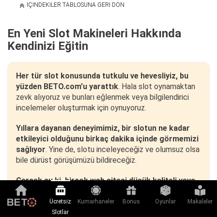
İÇINDEKILER TABLOSUNA GERI DÖN
En Yeni Slot Makineleri Hakkında
Kendinizi Eğitin
Her tür slot konusunda tutkulu ve hevesliyiz, bu
yüzden BETO.com'u yarattık
. Hala slot oynamaktan
zevk alıyoruz ve bunları eğlenmek veya bilgilendirici
incelemeler oluşturmak için oynuyoruz.
Yıllara dayanan deneyimimiz, bir slotun ne kadar
etkileyici olduğunu birkaç dakika içinde görmemizi
sağlıyor
. Yine de, slotu inceleyeceğiz ve olumsuz olsa
bile dürüst görüşümüzü bildireceğiz.
Gerçek şu ki, birçok web sitesi düşük kaliteli veya
dolandırıcı online casinoları tanıtmaktadır
. Tek
yapmak istedikleri, kendi paylarını kazanmak için
Ücretsiz
Kumarhaneler
Bonus
Oyunlar
Makaleler
yapabilecekleri her şeyi tanıtmaktır.
Slotlar