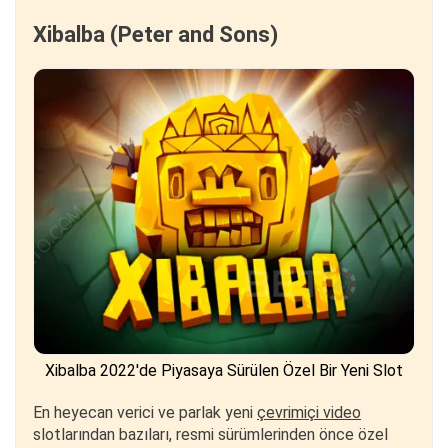
Xibalba (Peter and Sons)
Xibalba 2022'de Piyasaya Sürülen Özel Bir Yeni Slot
En heyecan verici ve parlak yeni
çevrimiçi video
slotlarından bazıları, resmi sürümlerinden önce özel