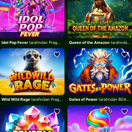
Idol Pop Fever
tarafından Pragmatic Play
Queen of the Amazon
tarafından Spinomenal
Wild Wild Rage
tarafından Pragmatic Play
Gates of Power
tarafından BGAMING