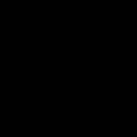
Tüm En Yeni Ücretsiz Slotlar 