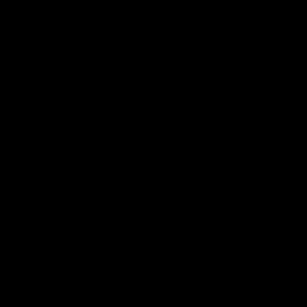
Tüm En Yeni Ücretsiz Slotlar