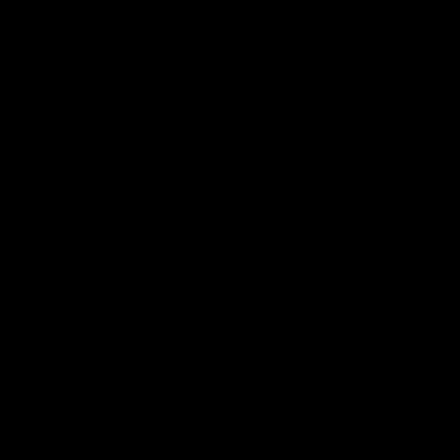
Haziran 2026