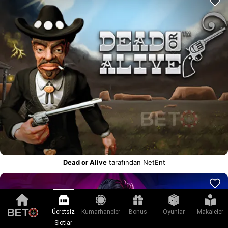
Dead or Alive
tarafından NetEnt
Ücretsiz
Kumarhaneler
Bonus
Oyunlar
Makaleler
Slotlar