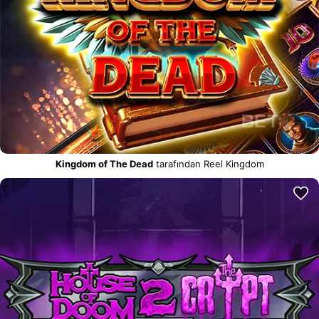
Kingdom of The Dead
tarafından Reel Kingdom