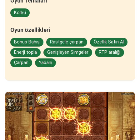
Oyun Temaları
Korku
Oyun özellikleri
Bonus Bahis
Rastgele çarpan
Özellik Satın Al
Enerji topla
Genişleyen Simgeler
RTP aralığı
Çarpan
Yabani