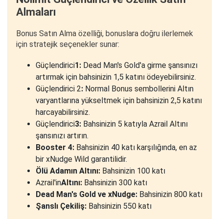
Almaları
Bonus Satın Alma özelliği, bonuslara doğru ilerlemek
için stratejik seçenekler sunar:
Güçlendirici
1:
Dead Man's Gold'a girme şansınızı
artırmak için bahsinizin 1,5 katını ödeyebilirsiniz.
Güçlendirici 2
:
Normal Bonus sembollerini Altın
varyantlarına yükseltmek için bahsinizin 2,5 katını
harcayabilirsiniz.
Güçlendirici
3:
Bahsinizin 5 katıyla Azrail Altını
şansınızı artırın.
Booster 4:
Bahsinizin 40 katı karşılığında, en az
bir xNudge Wild garantilidir.
Ölü Adamın Altını:
Bahsinizin 100 katı
Azrail'in
Altını:
Bahsinizin 300 katı
Dead Man's Gold ve xNudge:
Bahsinizin 800 katı
Şanslı Çekiliş:
Bahsinizin 550 katı