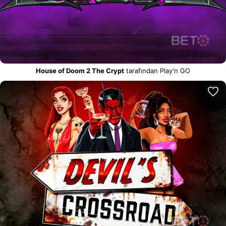
House of Doom 2 The Crypt
tarafından Play'n GO