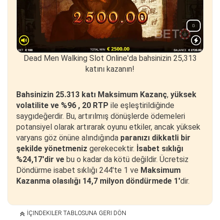
Dead Men Walking Slot Online'da bahsinizin 25,313
katını kazanın!
Bahsinizin 25.313 katı Maksimum Kazanç
,
yüksek
volatilite ve %96
,
20 RTP
ile eşleştirildiğinde
saygıdeğerdir. Bu, artırılmış dönüşlerde ödemeleri
potansiyel olarak artırarak oyunu etkiler, ancak yüksek
varyans göz önüne alındığında
paranızı dikkatli bir
şekilde yönetmeniz
gerekecektir.
İsabet sıklığı
%24,17'dir ve
bu o kadar da kötü değildir. Ücretsiz
Döndürme isabet sıklığı 244'te 1 ve
Maksimum
Kazanma olasılığı 14,7 milyon döndürmede 1'
dir.
İÇINDEKILER TABLOSUNA GERI DÖN