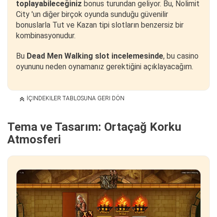
toplayabileceğiniz
bonus turundan geliyor. Bu, Nolimit
City 'un diğer birçok oyunda sunduğu güvenilir
bonuslarla Tut ve Kazan tipi slotların benzersiz bir
kombinasyonudur.
Bu
Dead Men Walking slot incelemesinde
, bu casino
oyununu neden oynamanız gerektiğini açıklayacağım.
İÇINDEKILER TABLOSUNA GERI DÖN
Tema ve Tasarım: Ortaçağ Korku
Atmosferi