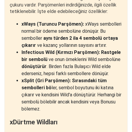
çukuru vardır. Parşömenleri indirdiğinizde, ilgili özellik
tetiklenebilir. İşte elde edebileceğiniz özellikler:
xWays (Turuncu Parşömen):
xWays sembolleri
normal bir ödeme sembolüne dönüşür. Bu
semboller
aynı türden 2 ila 4 sembolü ortaya
çıkarır
ve kazanç yollarının sayısını artırır.
Infectious Wild (Kırmızı Parşömen):
Rastgele
bir sembolü
ve onun örneklerini Wild sembolüne
dönüştürür
. Birden fazla Bulaşıcı Wild elde
ederseniz, hepsi farklı sembollere dönüşür.
xSplit (Gri Parşömen):
Sırasındaki tüm
sembolleri bö
ler, sembol boyutunu iki katına
çıkarır ve kendisini Wild'a dönüştürür. Herhangi bir
sembolü bölebilir ancak kendisini veya Bonusu
bölemez.
xDürtme Wildları