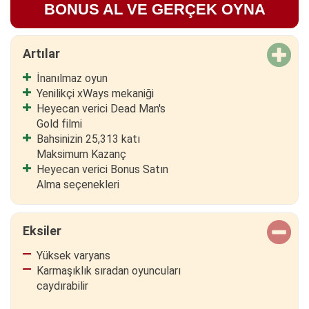
BONUS AL VE GERÇEK OYNA
Artılar
İnanılmaz oyun
Yenilikçi xWays mekaniği
Heyecan verici Dead Man's
Gold filmi
Bahsinizin 25,313 katı
Maksimum Kazanç
Heyecan verici Bonus Satın
Alma seçenekleri
Eksiler
Yüksek varyans
Karmaşıklık sıradan oyuncuları
caydırabilir