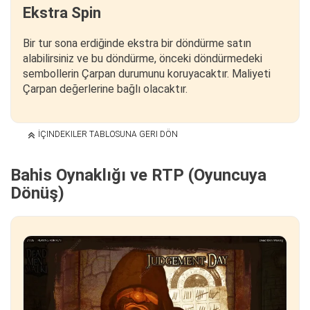
Ekstra Spin
Bir tur sona erdiğinde ekstra bir döndürme satın
alabilirsiniz ve bu döndürme, önceki döndürmedeki
sembollerin Çarpan durumunu koruyacaktır. Maliyeti
Çarpan değerlerine bağlı olacaktır.
İÇINDEKILER TABLOSUNA GERI DÖN
Bahis Oynaklığı ve RTP (Oyuncuya
Dönüş)