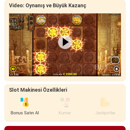
Video: Oynanış ve Büyük Kazanç
Slot Makinesi Özellikleri
Bonus Satın Al
Kumar
Jackpotlar